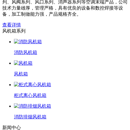
列、风阀系列、风口系列、消声器系列等空调末端产品，公司
技术力量雄厚，管理严格，具有优良的设备和数控焊接等设
备，加工制做能力强，产品规格齐全。
查看详情
风机箱系列
消防风机箱
风机箱
柜式离心风机箱
消防排烟风机箱
新闻中心