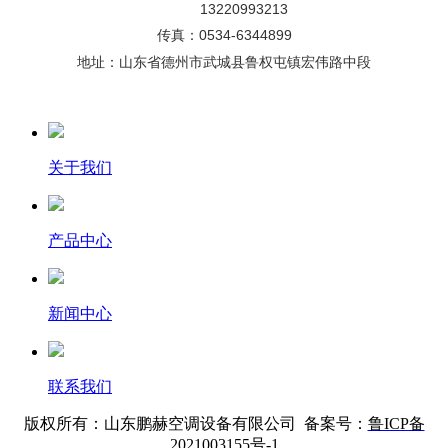
13220993213
传真：0534-6344899
地址：山东省德州市武城县鲁权屯镇宏伟路中段
关于我们
产品中心
新闻中心
联系我们
版权所有：山东鹏赫空调设备有限公司
备案号：
鲁ICP备
2021003155号-1