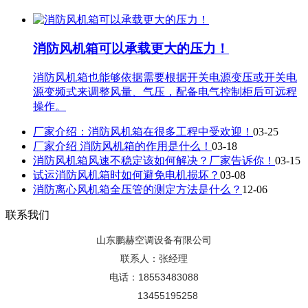
消防风机箱可以承载更大的压力！
消防风机箱也能够依据需要根据开关电源变压或开关电
源变频式来调整风量、气压，配备电气控制柜后可远程
操作。
厂家介绍：消防风机箱在很多工程中受欢迎！
03-25
厂家介绍 消防风机箱的作用是什么！
03-18
消防风机箱风速不稳定该如何解决？厂家告诉你！
03-15
试运消防风机箱时如何避免电机损坏？
03-08
消防离心风机箱全压管的测定方法是什么？
12-06
联系我们
山东鹏赫空调设备有限公司
联系人：张经理
电话：18553483088
13455195258