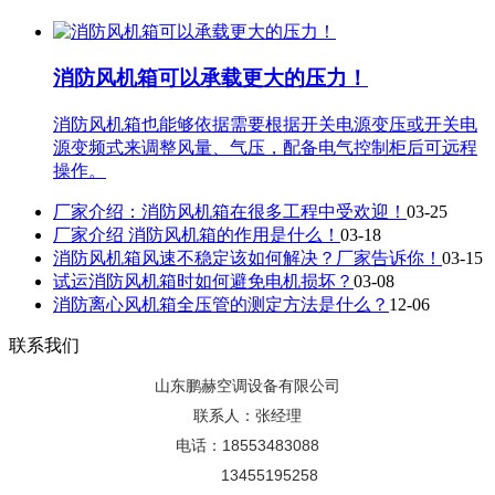
消防风机箱可以承载更大的压力！
消防风机箱也能够依据需要根据开关电源变压或开关电
源变频式来调整风量、气压，配备电气控制柜后可远程
操作。
厂家介绍：消防风机箱在很多工程中受欢迎！
03-25
厂家介绍 消防风机箱的作用是什么！
03-18
消防风机箱风速不稳定该如何解决？厂家告诉你！
03-15
试运消防风机箱时如何避免电机损坏？
03-08
消防离心风机箱全压管的测定方法是什么？
12-06
联系我们
山东鹏赫空调设备有限公司
联系人：张经理
电话：18553483088
13455195258