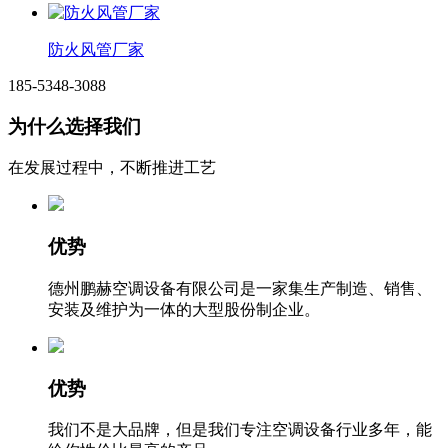
防火风管厂家
185-5348-3088
为什么选择我们
在发展过程中，不断推进工艺
优势
德州鹏赫空调设备有限公司是一家集生产制造、销售、
安装及维护为一体的大型股份制企业。
优势
我们不是大品牌，但是我们专注空调设备行业多年，能