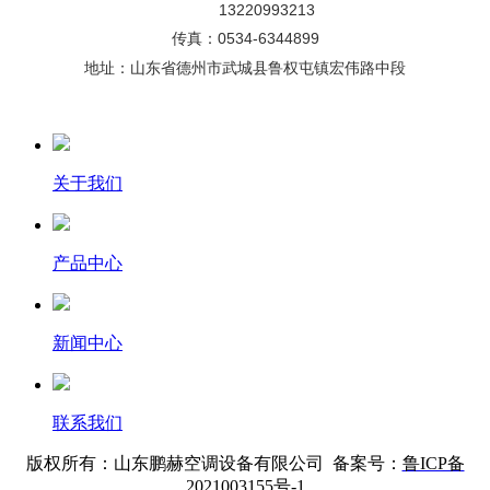
13220993213
传真：0534-6344899
地址：山东省德州市武城县鲁权屯镇宏伟路中段
关于我们
产品中心
新闻中心
联系我们
版权所有：山东鹏赫空调设备有限公司
备案号：
鲁ICP备
2021003155号-1