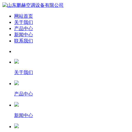
网站首页
关于我们
产品中心
新闻中心
联系我们
关于我们
产品中心
新闻中心