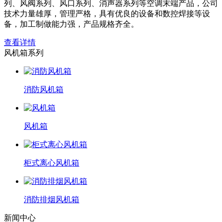
列、风阀系列、风口系列、消声器系列等空调末端产品，公司
技术力量雄厚，管理严格，具有优良的设备和数控焊接等设
备，加工制做能力强，产品规格齐全。
查看详情
风机箱系列
消防风机箱
风机箱
柜式离心风机箱
消防排烟风机箱
新闻中心