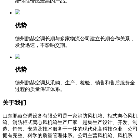
给你性价比最高的产品。
优势
德州鹏赫空调长期与多家物流公司建立长期合作关系，
发货迅速，不影响交期。
优势
德州鹏赫空调从采购、生产、检验、销售和售后服务全
过程的质量保证体系。
关于我们
山东鹏赫空调设备有限公司是一家消防风机箱、柜式离心风机
箱、消防柜式离心风机箱生产厂家，是集生产设计、开发、制
造、销售、安装及技术服务于一体的现代化高科技企业，公司
拥有完整、科学的质量管理体系。公司主营风机箱、风机系