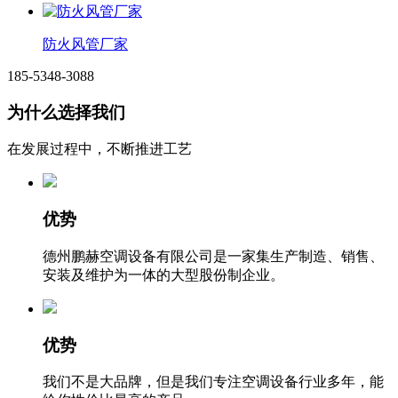
防火风管厂家
185-5348-3088
为什么选择我们
在发展过程中，不断推进工艺
优势
德州鹏赫空调设备有限公司是一家集生产制造、销售、
安装及维护为一体的大型股份制企业。
优势
我们不是大品牌，但是我们专注空调设备行业多年，能