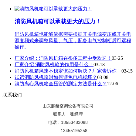
消防风机箱可以承载更大的压力！
消防风机箱也能够依据需要根据开关电源变压或开关电
源变频式来调整风量、气压，配备电气控制柜后可远程
操作。
厂家介绍：消防风机箱在很多工程中受欢迎！
03-25
厂家介绍 消防风机箱的作用是什么！
03-18
消防风机箱风速不稳定该如何解决？厂家告诉你！
03-15
试运消防风机箱时如何避免电机损坏？
03-08
消防离心风机箱全压管的测定方法是什么？
12-06
联系我们
山东鹏赫空调设备有限公司
联系人：张经理
电话：18553483088
13455195258