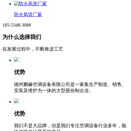
防火风管厂家
185-5348-3088
为什么选择我们
在发展过程中，不断推进工艺
优势
德州鹏赫空调设备有限公司是一家集生产制造、销售、
安装及维护为一体的大型股份制企业。
优势
我们不是大品牌，但是我们专注空调设备行业多年，能