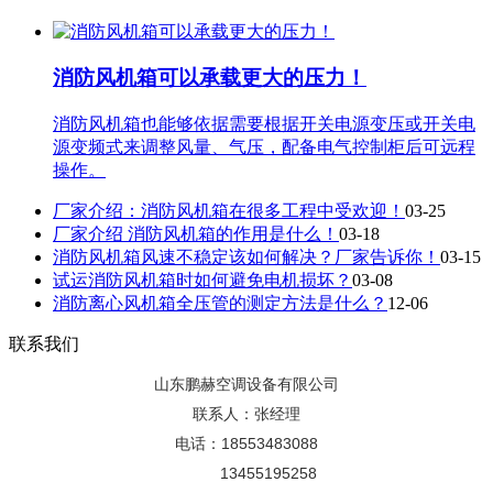
消防风机箱可以承载更大的压力！
消防风机箱也能够依据需要根据开关电源变压或开关电
源变频式来调整风量、气压，配备电气控制柜后可远程
操作。
厂家介绍：消防风机箱在很多工程中受欢迎！
03-25
厂家介绍 消防风机箱的作用是什么！
03-18
消防风机箱风速不稳定该如何解决？厂家告诉你！
03-15
试运消防风机箱时如何避免电机损坏？
03-08
消防离心风机箱全压管的测定方法是什么？
12-06
联系我们
山东鹏赫空调设备有限公司
联系人：张经理
电话：18553483088
13455195258