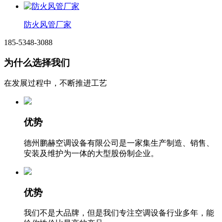
防火风管厂家
185-5348-3088
为什么选择我们
在发展过程中，不断推进工艺
优势
德州鹏赫空调设备有限公司是一家集生产制造、销售、
安装及维护为一体的大型股份制企业。
优势
我们不是大品牌，但是我们专注空调设备行业多年，能