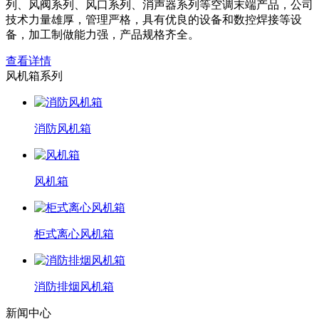
列、风阀系列、风口系列、消声器系列等空调末端产品，公司
技术力量雄厚，管理严格，具有优良的设备和数控焊接等设
备，加工制做能力强，产品规格齐全。
查看详情
风机箱系列
消防风机箱
风机箱
柜式离心风机箱
消防排烟风机箱
新闻中心