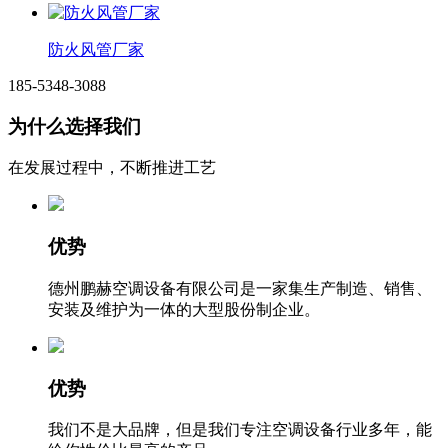
防火风管厂家
185-5348-3088
为什么选择我们
在发展过程中，不断推进工艺
优势
德州鹏赫空调设备有限公司是一家集生产制造、销售、
安装及维护为一体的大型股份制企业。
优势
我们不是大品牌，但是我们专注空调设备行业多年，能